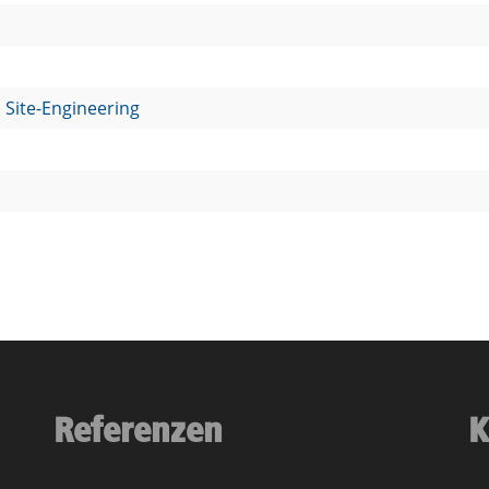
Site­-­Engineering
Referenzen
K