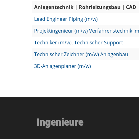
Anlagentechnik | Rohrleitungsbau | CAD
Lead Engineer Piping (m/w)
Projektinge­nieur (m/w) Verfahrenstechnik im 
Techniker (m/w), Technischer Support
Technischer Zeichner (m/w) Anlagenbau
3D­-­Anlagenplaner (m/w)
Ingenieure