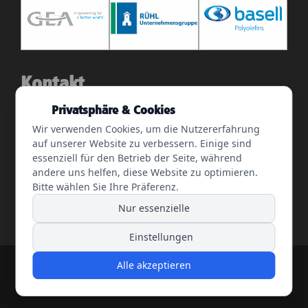
Kontakt
Privatsphäre & Cookies
Frankfurter Straße 89, D-65479 Raunheim
Wir verwenden Cookies, um die Nutzererfahrung
auf unserer Website zu verbessern. Einige sind
info@mgroup-engineering.de
essenziell für den Betrieb der Seite, während
+49.6142 92077 29
andere uns helfen, diese Website zu optimieren.
Bitte wählen Sie Ihre Präferenz.
+49.6142 92077 10
Nur essenzielle
Einstellungen
Alle akzeptieren
©2026 MGroup Engineering. Alle Rechte vorbehalten. |
Impressum
|
Datenschutz
|
Webentwicklung
by REIKEM